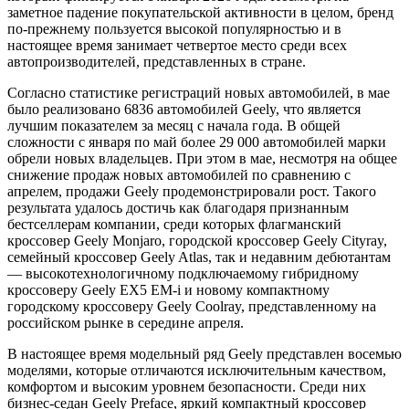
заметное падение покупательской активности в целом, бренд
по-прежнему пользуется высокой популярностью и в
настоящее время занимает четвертое место среди всех
автопроизводителей, представленных в стране.
Согласно статистике регистраций новых автомобилей, в мае
было реализовано 6836 автомобилей Geely, что является
лучшим показателем за месяц с начала года. В общей
сложности с января по май более 29 000 автомобилей марки
обрели новых владельцев. При этом в мае, несмотря на общее
снижение продаж новых автомобилей по сравнению с
апрелем, продажи Geely продемонстрировали рост. Такого
результата удалось достичь как благодаря признанным
бестселлерам компании, среди которых флагманский
кроссовер Geely Monjaro, городской кроссовер Geely Cityray,
семейный кроссовер Geely Atlas, так и недавним дебютантам
— высокотехнологичному подключаемому гибридному
кроссоверу Geely EX5 EM-i и новому компактному
городскому кроссоверу Geely Coolray, представленному на
российском рынке в середине апреля.
В настоящее время модельный ряд Geely представлен восемью
моделями, которые отличаются исключительным качеством,
комфортом и высоким уровнем безопасности. Среди них
бизнес-седан Geely Preface, яркий компактный кроссовер