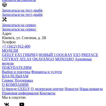
Записаться на тест-драйв
Записаться на тест-драйв
Записаться на сервис
Записаться на сервис
Адрес
Ижевск, ул. Союзная, д. 2В
Телефон
+7 (3412) 912-400
МОДЕЛИ
GEELY EX5 ГИБРИД
НОВЫЙ COOLRAY
EX5
PREFACE
CITYRAY
ATLAS
OKAVANGO
MONJARO
Архивные
модели
ПОКУПАТЕЛЯМ
Выбор и покупка
Финансы и услуги
ВЛАДЕЛЬЦАМ
Сервис
Поддержка
О КОМПАНИИ
О бренде GEELY
О дилерском центре
Новости
Наша команда
Правовая информация
Контакты
Мы в соцсетях