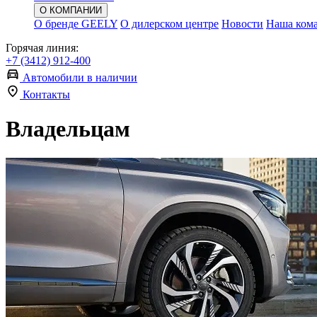
О КОМПАНИИ
О бренде GEELY
О дилерском центре
Новости
Наша ком
Горячая линия:
+7 (3412) 912-400
Автомобили в наличии
Контакты
Владельцам